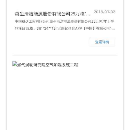
2018-03-02
惠生清洁能源股份有限公司25万吨/年
中国成达工程有限公司惠生清洁能源股份有限公司25万吨/年丁辛
丁辛醇项目
醇项目 规格：36"*24"*18mm欧亿体育APP【中国】有限公司1
套；16"X14"夹套管1套 材质：Q245RGB713 完成日期：2013年
查看详情
3月