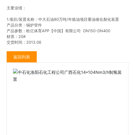
主要业绩：
1.项目/装置名称：中大石油80万吨/年炼油项目重油催化裂化装置
产品分类：锅炉管件
产品参数：欧亿体育APP【中国】有限公司 DN150-DN400
材质：20#
交货时间：2013.06
返回列表