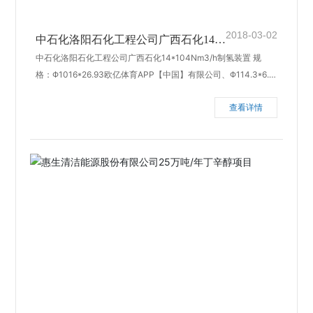
2018-03-02
中石化洛阳石化工程公司广西石化14*1
中石化洛阳石化工程公司广西石化14*104Nm3/h制氢装置 规
04Nm3/h制氢装置
格：Φ1016*26.93欧亿体育APP【中国】有限公司、Φ114.3*6.0
3--4000猪尾管 材质：1¼Cr½Mo、P22 完成日期：2013年4月
查看详情