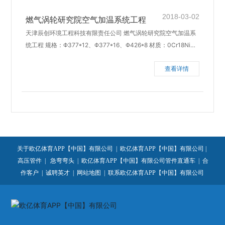
2018-03-02
燃气涡轮研究院空气加温系统工程
天津辰创环境工程科技有限责任公司 燃气涡轮研究院空气加温系
统工程 规格：Φ377*12、Φ377*16、Φ426*8 材质：0Cr18Ni
9 完成日期：2012年8月
查看详情
关于欧亿体育APP【中国】有限公司
|
欧亿体育APP【中国】有限公司
|
高压管件
|
急弯弯头
|
欧亿体育APP【中国】有限公司管件直通车
|
合
作客户
|
诚聘英才
|
网站地图
|
联系欧亿体育APP【中国】有限公司