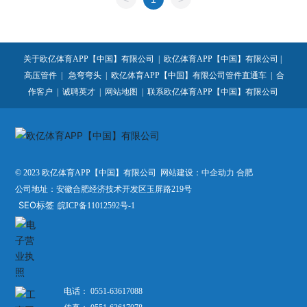
关于欧亿体育APP【中国】有限公司
|
欧亿体育APP【中国】有限公司
|
高压管件
|
急弯弯头
|
欧亿体育APP【中国】有限公司管件直通车
|
合
作客户
|
诚聘英才
|
网站地图
|
联系欧亿体育APP【中国】有限公司
© 2023 欧亿体育APP【中国】有限公司
网站建设：中企动力
合肥
公司地址：安徽合肥经济技术开发区玉屏路219号
SEO标签
皖ICP备11012592号-1
电话：
0551-63617088