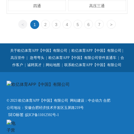
四通
高压三通
<
1
2
3
4
5
6
7
>
关于欧亿体育APP【中国】有限公司
|
欧亿体育APP【中国】有限公司
|
高压管件
|
急弯弯头
|
欧亿体育APP【中国】有限公司管件直通车
|
合
作客户
|
诚聘英才
|
网站地图
|
联系欧亿体育APP【中国】有限公司
© 2023 欧亿体育APP【中国】有限公司
网站建设：中企动力
合肥
公司地址：安徽合肥经济技术开发区玉屏路219号
SEO标签
皖ICP备11012592号-1