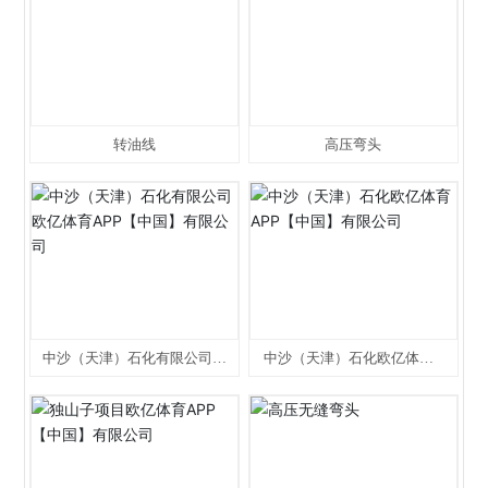
转油线
高压弯头
中沙（天津）石化有限公司欧
中沙（天津）石化欧亿体育A
亿体育APP【中国】有限公司
PP【中国】有限公司