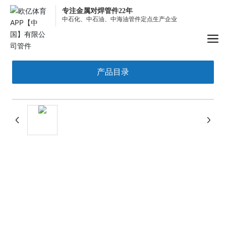
专注金属对焊管件22年
中石化、中石油、中海油管件定点生产企业
产品目录